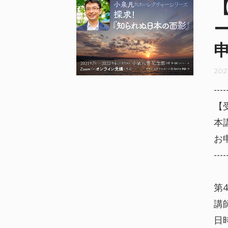
202
----
【
本
お
----
第
講
日時