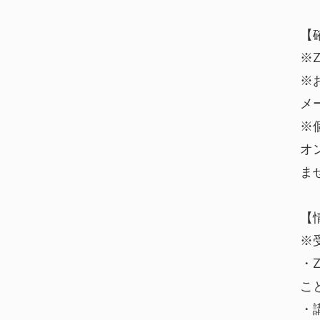
【
※
※
メ
※
オ
ま
【
※
・
こ
・