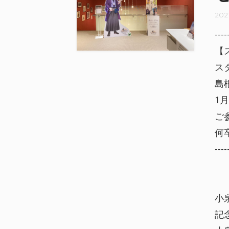
202
----
【
ス
島
1
ご
何
----
小
記