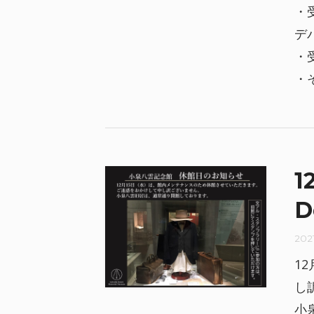
・
デ
・
・
1
D
202
1
し
小