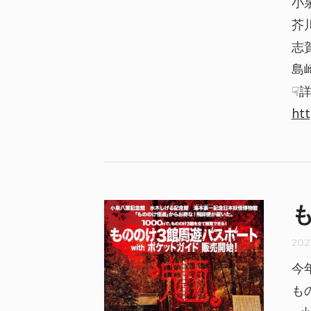
小
芥
志
島
☟
htt
202
今
も