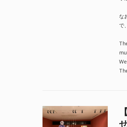
な
で
The
mu
We 
The