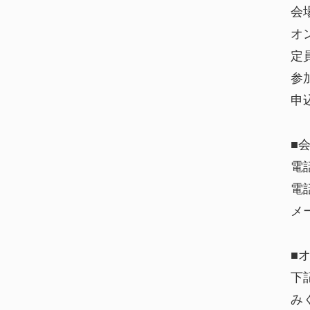
会
オ
定
参
申
■
電
電話
メ
■
下
み