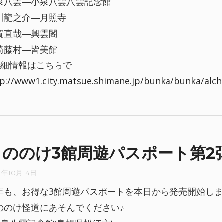
泉八雲―小泉八雲八雲記念館
川龍之介―月照寺
賀直哉―興雲閣
崎藤村―皆美館
詳細情報はこちらで
p://www1.city.matsue.shimane.jp/bunka/bunka/alch
もののけ3館周遊パスポート第2
1年10月14日
年も、お得な3館周遊パスポートを本日から発売開始し
ののけ怪道にあそんでください♪