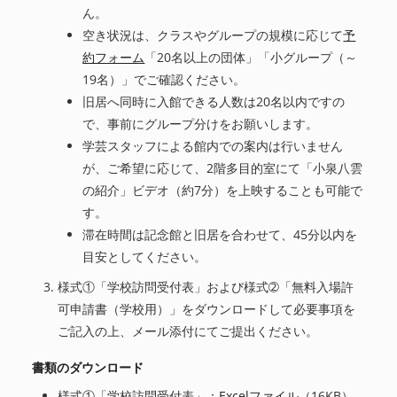
ん。
空き状況は、クラスやグループの規模に応じて
予
約フォーム
「20名以上の団体」「小グループ（～
19名）」でご確認ください。
旧居へ同時に入館できる人数は20名以内ですの
で、事前にグループ分けをお願いします。
学芸スタッフによる館内での案内は行いません
が、ご希望に応じて、2階多目的室にて「小泉八雲
の紹介」ビデオ（約7分）を上映することも可能で
す。
滞在時間は記念館と旧居を合わせて、45分以内を
目安としてください。
様式①「学校訪問受付表」および様式➁「無料入場許
可申請書（学校用）」をダウンロードして必要事項を
ご記入の上、メール添付にてご提出ください。
書類のダウンロード
様式①「学校訪問受付表」：
Excelファイル
（16KB）