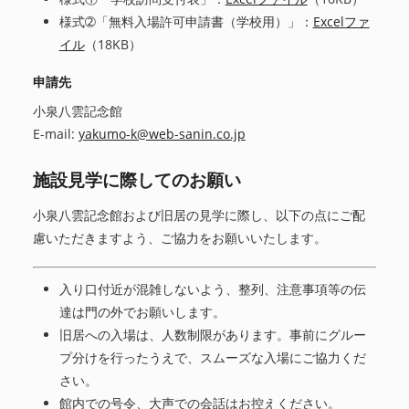
様式➁「無料入場許可申請書（学校用）」：
Excelファ
イル
（18KB）
申請先
小泉八雲記念館
E-mail:
yakumo-k@web-sanin.co.jp
施設見学に際してのお願い
小泉八雲記念館および旧居の見学に際し、以下の点にご配
慮いただきますよう、ご協力をお願いいたします。
入り口付近が混雑しないよう、整列、注意事項等の伝
達は門の外でお願いします。
旧居への入場は、人数制限があります。事前にグルー
プ分けを行ったうえで、スムーズな入場にご協力くだ
さい。
館内での号令、大声での会話はお控えください。