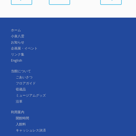
ホーム
小泉八雲
お知らせ
企画展・イベント
リンク集
English
当館について
ごあいさつ
フロアガイド
収蔵品
ミュージアムグッズ
沿革
利用案内
開館時間
入館料
キャッシュレス決済