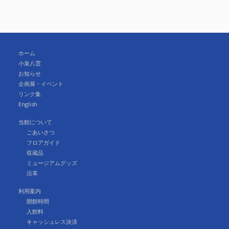
ホーム
小泉八雲
お知らせ
企画展・イベント
リンク集
English
当館について
ごあいさつ
フロアガイド
収蔵品
ミュージアムグッズ
沿革
利用案内
開館時間
入館料
キャッシュレス決済