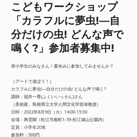
こどもワークショップ
「カラフルに夢虫!―自
分だけの虫! どんな声で
鳴く?」参加者募集中!
🦋小学生のみなさん！夏休みに参加してみませんか？
［アートで遊ぼう！］
カラフルに夢虫!―自分だけの虫! どんな声で鳴く?
講師：福井一尊(ふくいいっそん)さん
（美術家、島根県立大学人間文化学部准教授）
日時：2022年8月9日（火）14:00-15:30
会場：興雲閣（松江市殿町1-59 松江城山公園内）
定員：小学生20名
参加料：500円