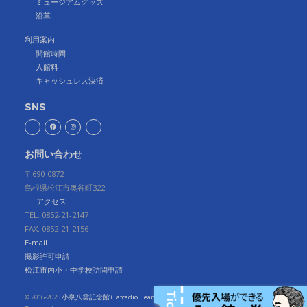
ミュージアムグッズ
沿革
利用案内
開館時間
入館料
キャッシュレス決済
SNS
お問い合わせ
〒690-0872
島根県松江市奥谷町322
アクセス
TEL: 0852-21-2147
FAX: 0852-21-2156
E-mail
撮影許可申請
松江市内小・中学校訪問申請
© 2016-2025
小泉八雲記念館 (Lafcadio Hearn Memorial Museum)
, all Rights