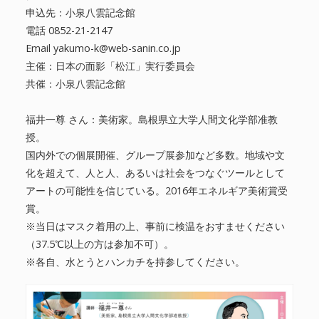
申込先：小泉八雲記念館
電話 0852-21-2147
Email yakumo-k@web-sanin.co.jp
主催：日本の面影「松江」実行委員会
共催：小泉八雲記念館
福井一尊 さん：美術家。島根県立大学人間文化学部准教
授。
国内外での個展開催、グループ展参加など多数。地域や文
化を超えて、人と人、あるいは社会をつなぐツールとして
アートの可能性を信じている。2016年エネルギア美術賞受
賞。
※当日はマスク着用の上、事前に検温をおすませください
（37.5℃以上の方は参加不可）。
※各自、水とうとハンカチを持参してください。