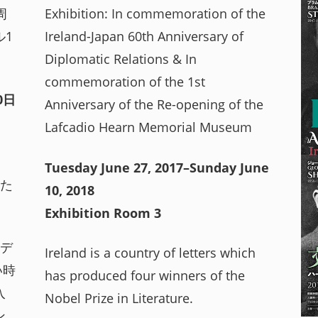
周
Exhibition: In commemoration of the
1
Ireland-Japan 60th Anniversary of
Diplomatic Relations & In
commemoration of the 1st
0日
Anniversary of the Re-opening of the
Lafcadio Hearn Memorial Museum
Tuesday June 27, 2017–Sunday June
た
10, 2018
Exhibition Room 3
デ
Ireland is a country of letters which
い時
has produced four winners of the
入
Nobel Prize in Literature.
ン